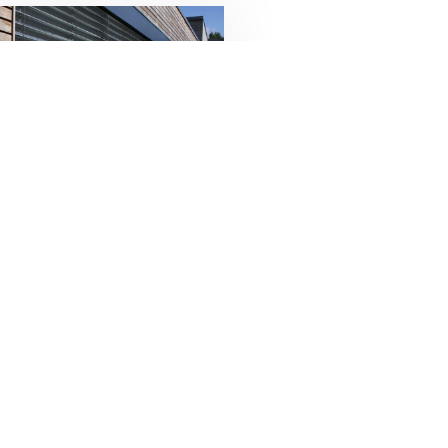
afskærmning
g udendørs solafskærmning
hageligt indeklima. Det kan
 et godt arbejdsmiljø i din
virksomhed.