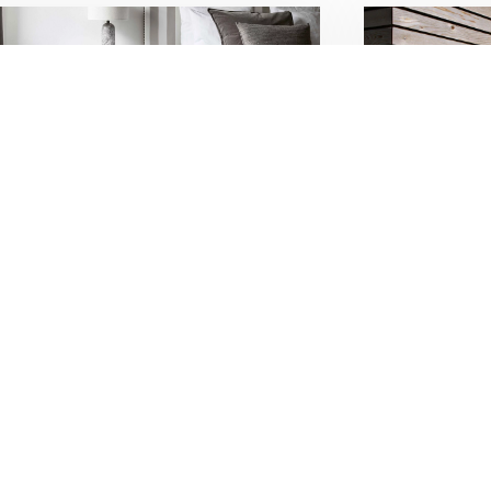
Tæpper
Sol
ogulve har aftaler med leverandører
Indendørs o
 både indgangsmåtter, tæppefliser,
skaber et be
g-tilvæg-tæpper og løse tæpper.
bidrage til
t betyder, at vi kan levere både det
aktiske og stilfulde bløde underlag.