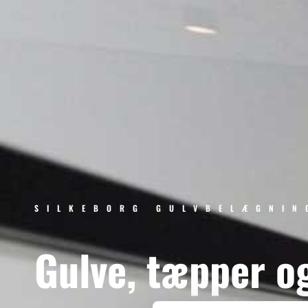
SILKEBORG GULVBELÆGNIN
Gulve, tæpper o