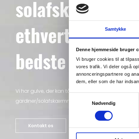
solafskærmning 
ethvert formål, 
Samtykke
Denne hjemmeside bruger c
bedste i branch
Vi bruger cookies til at tilpas
vores trafik. Vi deler også 
annonceringspartnere og anal
dem, eller som de har indsaml
Vi har gulve, der kan tåle at blive gennemgået på k
Samtykkevalg
gardiner/solafskærmning, der bare matcher
Nødvendig
Kontakt os