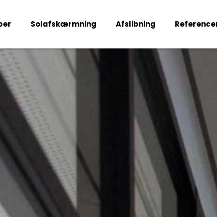
per
Solafskærmning
Afslibning
Reference